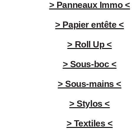
> Panneaux Immo <
> Papier entête <
> Roll Up <
> Sous-boc <
> Sous-mains <
> Stylos <
> Textiles <