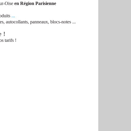
ur-Oise
en Région Parisienne
oduits
...
pes, autocollants, panneaux, blocs-notes ...
e
!
s tarifs !