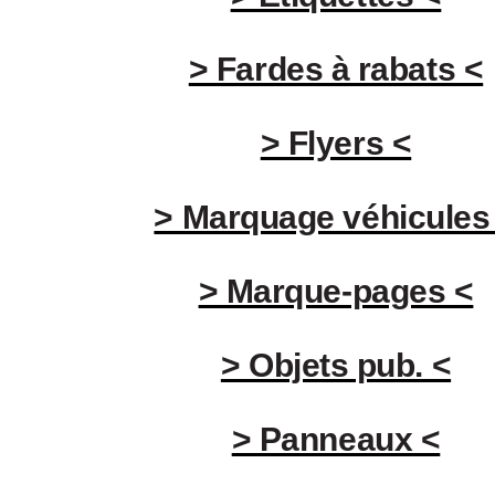
> Fardes à rabats <
> Flyers <
> Marquage véhicules
> Marque-pages <
> Objets pub. <
> Panneaux <