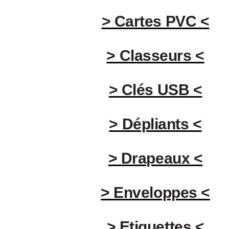
> Cartes PVC <
> Classeurs <
> Clés USB <
> Dépliants <
> Drapeaux <
> Enveloppes <
> Etiquettes <