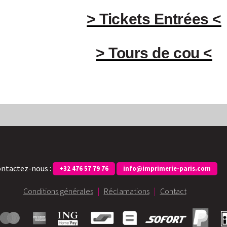
> Tickets Entrées <
> Tours de cou <
ntactez-nous :
+32 476 57 79 76
info@imprimerie-paris.com
Conditions générales
|
Réclamations
|
Contact