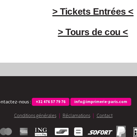
> Tickets Entrées <
> Tours de cou <
ntactez-nous :
+32 476 57 79 76
info@imprimerie-paris.com
Conditions générales
|
Réclamations
|
Contact