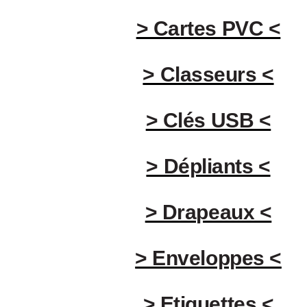
> Cartes PVC <
> Classeurs <
> Clés USB <
> Dépliants <
> Drapeaux <
> Enveloppes <
> Etiquettes <