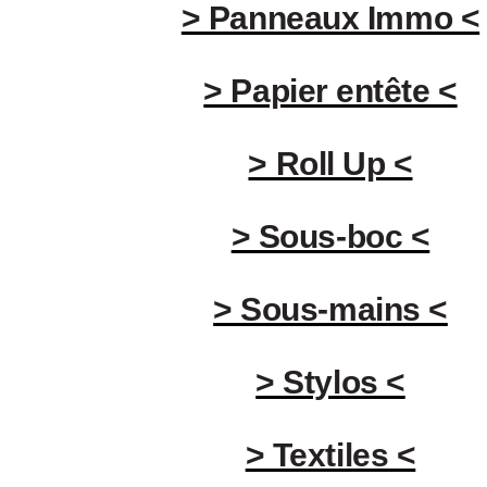
> Panneaux Immo <
> Papier entête <
> Roll Up <
> Sous-boc <
> Sous-mains <
> Stylos <
> Textiles <