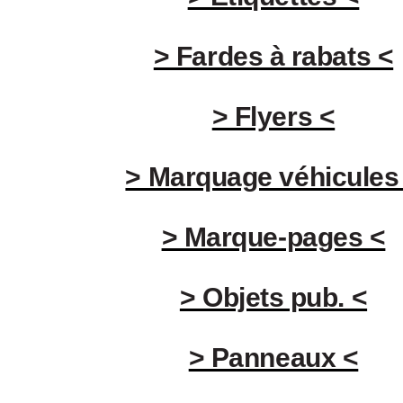
> Fardes à rabats <
> Flyers <
> Marquage véhicules
> Marque-pages <
> Objets pub. <
> Panneaux <