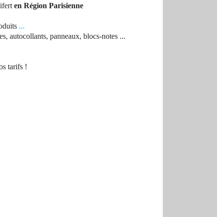
ifert
en Région Parisienne
oduits
...
pes, autocollants, panneaux, blocs-notes ...
s tarifs !