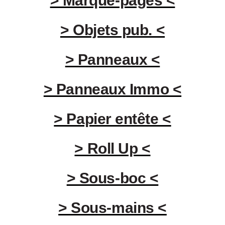
> Marque-pages <
> Objets pub. <
> Panneaux <
> Panneaux Immo <
> Papier entête <
> Roll Up <
> Sous-boc <
> Sous-mains <