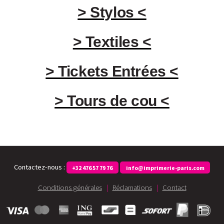
> Stylos <
> Textiles <
> Tickets Entrées <
> Tours de cou <
Contactez-nous :
+32 476 57 79 76
info@imprimerie-paris.com
Conditions générales
|
Réclamations
|
Contact