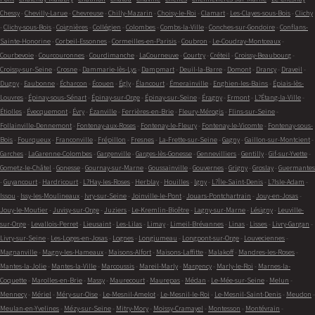
Chessy
-
Chevilly-Larue
-
Chevreuse
-
Chilly-Mazarin
-
Choisy-le-Roi
-
Clamart
-
Les-Clayes-sous-Bois
-
Clichy
-
Clichy-sous-Bois
-
Coignières
-
Collégien
-
Colombes
-
Combs-la-Ville
-
Conches-sur-Gondoire
-
Conflans-
Sainte-Honorine
-
Corbeil-Essonnes
-
Cormeilles-en-Parisis
-
Coubron
-
Le-Coudray-Montceaux
-
Courbevoie
-
Courcouronnes
-
Courdimanche
-
LaCourneuve
-
Courtry
-
Créteil
-
Croissy-Beaubourg
-
Croissy-sur-Seine
-
Crosne
-
Dammarie-lès-Lys
-
Dampmart
-
Deuil-la-Barre
-
Domont
-
Drancy
-
Draveil
-
Dugny
-
Eaubonne
-
Écharcon
-
Écouen
-
Égly
-
Élancourt
-
Émerainville
-
Enghien-les-Bains
-
Épiais-lès-
Louvres
-
Épinay-sous-Sénart
-
Épinay-sur-Orge
-
Épinay-sur-Seine
-
Éragny
-
Ermont
-
L?Étang-la-Ville
-
Étiolles
-
Évecquemont
-
Évry
-
Ézanville
-
Ferrières-en-Brie
-
Fleury-Mérogis
-
Flins-sur-Seine
-
Follainville-Dennemont
-
Fontenay-aux-Roses
-
Fontenay-le-Fleury
-
Fontenay-le-Vicomte
-
Fontenay-sous-
Bois
-
Fourqueux
-
Franconville
-
Frépillon
-
Fresnes
-
La-Frette-sur-Seine
-
Gagny
-
Gaillon-sur-Montcient
-
Garches
-
LaGarenne-Colombes
-
Gargenville
-
Garges-lès-Gonesse
-
Gennevilliers
-
Gentilly
-
Gif-sur-Yvette
-
Gometz-le-Châtel
-
Gonesse
-
Gournay-sur-Marne
-
Goussainville
-
Gouvernes
-
Grigny
-
Groslay
-
Guermantes
-
Guyancourt
-
Hardricourt
-
L?Hay-les-Roses
-
Herblay
-
Houilles
-
Igny
-
L?Île-Saint-Denis
-
L?Isle-Adam
-
Issou
-
Issy-les-Moulineaux
-
Ivry-sur-Seine
-
Joinville-le-Pont
-
Jouars-Pontchartrain
-
Jouy-en-Josas
-
Jouy-le-Moutier
-
Juvisy-sur-Orge
-
Juziers
-
Le-Kremlin-Bicêtre
-
Lagny-sur-Marne
-
Lésigny
-
Leuville-
sur-Orge
-
Levallois-Perret
-
Lieusaint
-
Les-Lilas
-
Limay
-
Limeil-Brévannes
-
Linas
-
Lisses
-
Livry-Gargan
-
Livry-sur-Seine
-
Les-Loges-en-Josas
-
Lognes
-
Longjumeau
-
Longpont-sur-Orge
-
Louveciennes
-
Magnanville
-
Magny-les-Hameaux
-
Maisons-Alfort
-
Maisons-Laffitte
-
Malakoff
-
Mandres-les-Roses
-
Mantes-la-Jolie
-
Mantes-la-Ville
-
Marcoussis
-
Mareil-Marly
-
Margency
-
Marly-le-Roi
-
Marnes-la-
Coquette
-
Marolles-en-Brie
-
Massy
-
Maurecourt
-
Maurepas
-
Médan
-
Le-Mée-sur-Seine
-
Melun
-
Mennecy
-
Mériel
-
Méry-sur-Oise
-
Le-Mesnil-Amelot
-
Le-Mesnil-le-Roi
-
Le-Mesnil-Saint-Denis
-
Meudon
-
Meulan-en-Yvelines
-
Mézy-sur-Seine
-
Mitry-Mory
-
Moissy-Cramayel
-
Montesson
-
Montévrain
-