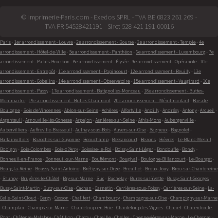
© Imprimerie-Paris.com - Exedos SPRL - TVA BE 0823 261 269 -
TVA FR 54528421191 - Siret 528 421 191 00016
Paris
-
1er arrondissement - Louvre
-
2e arrondissement - Bourse
-
3e arrondissement - Temple
-
4e
arrondissement - Hôtel-de-Ville
-
5e arrondissement - Panthéon
-
6e arrondissement - Luxembourg
-
7e
arrondissement - Palais-Bourbon
-
8e arrondissement - Élysée
-
9e arrondissement - Opéranote
-
10e
arrondissement - Entrepôt
-
11e arrondissement - Popincourt
-
12e arrondissement - Reuilly
-
13e
arrondissement - Gobelins
-
14e arrondissement - Observatoire
-
15e arrondissement - Vaugirard
-
16e
arrondissement - Passy
-
17e arrondissement - Batignolles-Monceau
-
18e arrondissement - Buttes-
Montmartre
-
19e arrondissement - Buttes-Chaumont
-
20e arrondissement - Ménilmontant
-
Bois de
Boulogne
-
Bois de Vincennes
-
Ablon-sur-Seine
-
Achères
-
Alfortville
-
Andilly
-
Andrésy
-
Antony
-
Arcueil
-
Argenteuil
-
Arnouville-lès-Gonesse
-
Arpajon
-
Asnières-sur-Seine
-
Athis-Mons
-
Aubergenville
-
Aubervilliers
-
Auffreville-Brasseuil
-
Aulnay-sous-Bois
-
Auvers-sur-Oise
-
Bagneux
-
Bagnolet
-
Ballainvilliers
-
Bazoches-sur-Guyonne
-
Beauchamp
-
Bessancourt
-
Bezons
-
Bièvres
-
Le-Blanc-Mesnil
-
Bobigny
-
Bois-Colombes
-
Bois-d?Arcy
-
Boissise-le-Roi
-
Boissy-Saint-Léger
-
Bondoufle
-
Bondy
-
Bonneuil-en-France
-
Bonneuil-sur-Marne
-
Bouffémont
-
Bougival
-
Boulogne-Billancourt
-
Le-Bourget
-
Bourg-la-Reine
-
Boussy-Saint-Antoine
-
Brétigny-sur-Orge
-
Breuillet
-
Breux-Jouy
-
Brou-sur-Chantereine
-
Brunoy
-
Bruyères-le-Châtel
-
Bry-sur-Marne
-
Buc
-
Buchelay
-
Bures-sur-Yvette
-
Bussy-Saint-Georges
-
Bussy-Saint-Martin
-
Butry-sur-Oise
-
Cachan
-
Carnetin
-
Carrières-sous-Poissy
-
Carrières-sur-Seine
-
La-
Celle-Saint-Cloud
-
Cergy
-
Cesson
-
Chalifert
-
Chambourcy
-
Champagne-sur-Oise
-
Champigny-sur-Marne
-
Champlan
-
Champs-sur-Marne
-
Chanteloup-en-Brie
-
Chanteloup-les-Vignes
-
Chapet
-
Charenton-le-
Pont
-
Châtenay-Malabry
-
Châtillon
-
Chatou
-
Chaville
-
Chelles
-
Chennevières-sur-Marne
-
Le-Chesnay
-