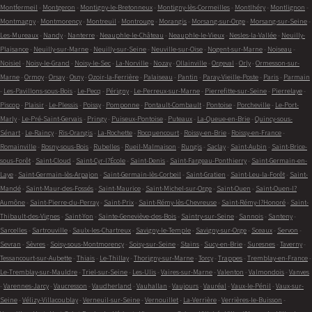
Montfermeil
-
Montgeron
-
Montigny-le-Bretonneux
-
Montigny-lès-Cormeilles
-
Montlhéry
-
Montlignon
-
Montmagny
-
Montmorency
-
Montreuil
-
Montrouge
-
Morangis
-
Morsang-sur-Orge
-
Morsang-sur-Seine
-
Les-Mureaux
-
Nandy
-
Nanterre
-
Neauphle-le-Château
-
Neauphle-le-Vieux
-
Nesles-la-Vallée
-
Neuilly-
Plaisance
-
Neuilly-sur-Marne
-
Neuilly-sur-Seine
-
Neuville-sur-Oise
-
Nogent-sur-Marne
-
Noiseau
-
Noisiel
-
Noisy-le-Grand
-
Noisy-le-Sec
-
La-Norville
-
Nozay
-
Ollainville
-
Orgeval
-
Orly
-
Ormesson-sur-
Marne
-
Ormoy
-
Orsay
-
Osny
-
Ozoir-la-Ferrière
-
Palaiseau
-
Pantin
-
Paray-Vieille-Poste
-
Paris
-
Parmain
-
Les-Pavillons-sous-Bois
-
Le-Pecq
-
Périgny
-
Le-Perreux-sur-Marne
-
Pierrefitte-sur-Seine
-
Pierrelaye
-
Piscop
-
Plaisir
-
Le-Plessis
-
Poissy
-
Pomponne
-
Pontault-Combault
-
Pontoise
-
Porcheville
-
Le-Port-
Marly
-
Le-Pré-Saint-Gervais
-
Pringy
-
Puiseux-Pontoise
-
Puteaux
-
La-Queue-en-Brie
-
Quincy-sous-
Sénart
-
Le-Raincy
-
Ris-Orangis
-
La-Rochette
-
Rocquencourt
-
Roissy-en-Brie
-
Roissy-en-France
-
Romainville
-
Rosny-sous-Bois
-
Rubelles
-
Rueil-Malmaison
-
Rungis
-
Saclay
-
Saint-Aubin
-
Saint-Brice-
sous-Forêt
-
Saint-Cloud
-
Saint-Cyr-l?École
-
Saint-Denis
-
Saint-Fargeau-Ponthierry
-
Saint-Germain-en-
Laye
-
Saint-Germain-lès-Arpajon
-
Saint-Germain-lès-Corbeil
-
Saint-Gratien
-
Saint-Leu-la-Forêt
-
Saint-
Mandé
-
Saint-Maur-des-Fossés
-
Saint-Maurice
-
Saint-Michel-sur-Orge
-
Saint-Ouen
-
Saint-Ouen-l?
Aumône
-
Saint-Pierre-du-Perray
-
Saint-Prix
-
Saint-Rémy-lès-Chevreuse
-
Saint-Rémy-l?Honoré
-
Saint-
Thibault-des-Vignes
-
Saint-Yon
-
Sainte-Geneviève-des-Bois
-
Saintry-sur-Seine
-
Sannois
-
Santeny
-
Sarcelles
-
Sartrouville
-
Saulx-les-Chartreux
-
Savigny-le-Temple
-
Savigny-sur-Orge
-
Sceaux
-
Servon
-
Sevran
-
Sèvres
-
Soisy-sous-Montmorency
-
Soisy-sur-Seine
-
Stains
-
Sucy-en-Brie
-
Suresnes
-
Taverny
-
Tessancourt-sur-Aubette
-
Thiais
-
Le-Thillay
-
Thorigny-sur-Marne
-
Torcy
-
Trappes
-
Tremblay-en-France
-
Le-Tremblay-sur-Mauldre
-
Triel-sur-Seine
-
Les-Ulis
-
Vaires-sur-Marne
-
Valenton
-
Valmondois
-
Vanves
-
Varennes-Jarcy
-
Vaucresson
-
Vaudherland
-
Vauhallan
-
Vaujours
-
Vauréal
-
Vaux-le-Pénil
-
Vaux-sur-
Seine
-
Vélizy-Villacoublay
-
Verneuil-sur-Seine
-
Vernouillet
-
La-Verrière
-
Verrières-le-Buisson
-