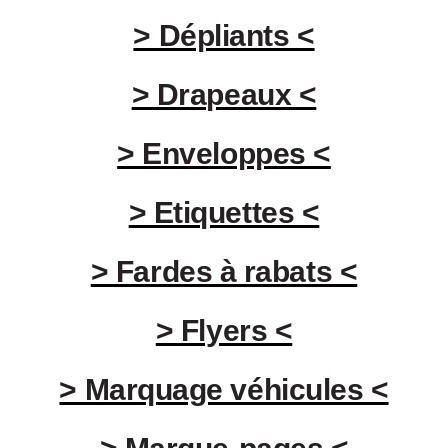
> Dépliants <
> Drapeaux <
> Enveloppes <
> Etiquettes <
> Fardes à rabats <
> Flyers <
> Marquage véhicules <