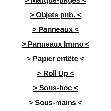
> Marque-pages <
> Objets pub. <
> Panneaux <
> Panneaux Immo <
> Papier entête <
> Roll Up <
> Sous-boc <
> Sous-mains <