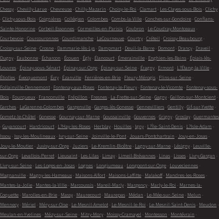
Chessy
-
Chevilly-Larue
-
Chevreuse
-
Chilly-Mazarin
-
Choisy-le-Roi
-
Clamart
-
Les-Clayes-sous-Bois
-
Clichy
-
Clichy-sous-Bois
-
Coignières
-
Collégien
-
Colombes
-
Combs-la-Ville
-
Conches-sur-Gondoire
-
Conflans-
Sainte-Honorine
-
Corbeil-Essonnes
-
Cormeilles-en-Parisis
-
Coubron
-
Le-Coudray-Montceaux
-
Courbevoie
-
Courcouronnes
-
Courdimanche
-
LaCourneuve
-
Courtry
-
Créteil
-
Croissy-Beaubourg
-
Croissy-sur-Seine
-
Crosne
-
Dammarie-lès-Lys
-
Dampmart
-
Deuil-la-Barre
-
Domont
-
Drancy
-
Draveil
-
Dugny
-
Eaubonne
-
Écharcon
-
Écouen
-
Égly
-
Élancourt
-
Émerainville
-
Enghien-les-Bains
-
Épiais-lès-
Louvres
-
Épinay-sous-Sénart
-
Épinay-sur-Orge
-
Épinay-sur-Seine
-
Éragny
-
Ermont
-
L?Étang-la-Ville
-
Étiolles
-
Évecquemont
-
Évry
-
Ézanville
-
Ferrières-en-Brie
-
Fleury-Mérogis
-
Flins-sur-Seine
-
Follainville-Dennemont
-
Fontenay-aux-Roses
-
Fontenay-le-Fleury
-
Fontenay-le-Vicomte
-
Fontenay-sous-
Bois
-
Fourqueux
-
Franconville
-
Frépillon
-
Fresnes
-
La-Frette-sur-Seine
-
Gagny
-
Gaillon-sur-Montcient
-
Garches
-
LaGarenne-Colombes
-
Gargenville
-
Garges-lès-Gonesse
-
Gennevilliers
-
Gentilly
-
Gif-sur-Yvette
-
Gometz-le-Châtel
-
Gonesse
-
Gournay-sur-Marne
-
Goussainville
-
Gouvernes
-
Grigny
-
Groslay
-
Guermantes
-
Guyancourt
-
Hardricourt
-
L?Hay-les-Roses
-
Herblay
-
Houilles
-
Igny
-
L?Île-Saint-Denis
-
L?Isle-Adam
-
Issou
-
Issy-les-Moulineaux
-
Ivry-sur-Seine
-
Joinville-le-Pont
-
Jouars-Pontchartrain
-
Jouy-en-Josas
-
Jouy-le-Moutier
-
Juvisy-sur-Orge
-
Juziers
-
Le-Kremlin-Bicêtre
-
Lagny-sur-Marne
-
Lésigny
-
Leuville-
sur-Orge
-
Levallois-Perret
-
Lieusaint
-
Les-Lilas
-
Limay
-
Limeil-Brévannes
-
Linas
-
Lisses
-
Livry-Gargan
-
Livry-sur-Seine
-
Les-Loges-en-Josas
-
Lognes
-
Longjumeau
-
Longpont-sur-Orge
-
Louveciennes
-
Magnanville
-
Magny-les-Hameaux
-
Maisons-Alfort
-
Maisons-Laffitte
-
Malakoff
-
Mandres-les-Roses
-
Mantes-la-Jolie
-
Mantes-la-Ville
-
Marcoussis
-
Mareil-Marly
-
Margency
-
Marly-le-Roi
-
Marnes-la-
Coquette
-
Marolles-en-Brie
-
Massy
-
Maurecourt
-
Maurepas
-
Médan
-
Le-Mée-sur-Seine
-
Melun
-
Mennecy
-
Mériel
-
Méry-sur-Oise
-
Le-Mesnil-Amelot
-
Le-Mesnil-le-Roi
-
Le-Mesnil-Saint-Denis
-
Meudon
-
Meulan-en-Yvelines
-
Mézy-sur-Seine
-
Mitry-Mory
-
Moissy-Cramayel
-
Montesson
-
Montévrain
-