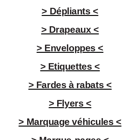
> Dépliants <
> Drapeaux <
> Enveloppes <
> Etiquettes <
> Fardes à rabats <
> Flyers <
> Marquage véhicules <