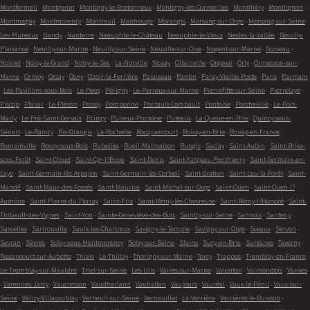
Montfermeil
-
Montgeron
-
Montigny-le-Bretonneux
-
Montigny-lès-Cormeilles
-
Montlhéry
-
Montlignon
-
Montmagny
-
Montmorency
-
Montreuil
-
Montrouge
-
Morangis
-
Morsang-sur-Orge
-
Morsang-sur-Seine
-
Les-Mureaux
-
Nandy
-
Nanterre
-
Neauphle-le-Château
-
Neauphle-le-Vieux
-
Nesles-la-Vallée
-
Neuilly-
Plaisance
-
Neuilly-sur-Marne
-
Neuilly-sur-Seine
-
Neuville-sur-Oise
-
Nogent-sur-Marne
-
Noiseau
-
Noisiel
-
Noisy-le-Grand
-
Noisy-le-Sec
-
La-Norville
-
Nozay
-
Ollainville
-
Orgeval
-
Orly
-
Ormesson-sur-
Marne
-
Ormoy
-
Orsay
-
Osny
-
Ozoir-la-Ferrière
-
Palaiseau
-
Pantin
-
Paray-Vieille-Poste
-
Paris
-
Parmain
-
Les-Pavillons-sous-Bois
-
Le-Pecq
-
Périgny
-
Le-Perreux-sur-Marne
-
Pierrefitte-sur-Seine
-
Pierrelaye
-
Piscop
-
Plaisir
-
Le-Plessis
-
Poissy
-
Pomponne
-
Pontault-Combault
-
Pontoise
-
Porcheville
-
Le-Port-
Marly
-
Le-Pré-Saint-Gervais
-
Pringy
-
Puiseux-Pontoise
-
Puteaux
-
La-Queue-en-Brie
-
Quincy-sous-
Sénart
-
Le-Raincy
-
Ris-Orangis
-
La-Rochette
-
Rocquencourt
-
Roissy-en-Brie
-
Roissy-en-France
-
Romainville
-
Rosny-sous-Bois
-
Rubelles
-
Rueil-Malmaison
-
Rungis
-
Saclay
-
Saint-Aubin
-
Saint-Brice-
sous-Forêt
-
Saint-Cloud
-
Saint-Cyr-l?École
-
Saint-Denis
-
Saint-Fargeau-Ponthierry
-
Saint-Germain-en-
Laye
-
Saint-Germain-lès-Arpajon
-
Saint-Germain-lès-Corbeil
-
Saint-Gratien
-
Saint-Leu-la-Forêt
-
Saint-
Mandé
-
Saint-Maur-des-Fossés
-
Saint-Maurice
-
Saint-Michel-sur-Orge
-
Saint-Ouen
-
Saint-Ouen-l?
Aumône
-
Saint-Pierre-du-Perray
-
Saint-Prix
-
Saint-Rémy-lès-Chevreuse
-
Saint-Rémy-l?Honoré
-
Saint-
Thibault-des-Vignes
-
Saint-Yon
-
Sainte-Geneviève-des-Bois
-
Saintry-sur-Seine
-
Sannois
-
Santeny
-
Sarcelles
-
Sartrouville
-
Saulx-les-Chartreux
-
Savigny-le-Temple
-
Savigny-sur-Orge
-
Sceaux
-
Servon
-
Sevran
-
Sèvres
-
Soisy-sous-Montmorency
-
Soisy-sur-Seine
-
Stains
-
Sucy-en-Brie
-
Suresnes
-
Taverny
-
Tessancourt-sur-Aubette
-
Thiais
-
Le-Thillay
-
Thorigny-sur-Marne
-
Torcy
-
Trappes
-
Tremblay-en-France
-
Le-Tremblay-sur-Mauldre
-
Triel-sur-Seine
-
Les-Ulis
-
Vaires-sur-Marne
-
Valenton
-
Valmondois
-
Vanves
-
Varennes-Jarcy
-
Vaucresson
-
Vaudherland
-
Vauhallan
-
Vaujours
-
Vauréal
-
Vaux-le-Pénil
-
Vaux-sur-
Seine
-
Vélizy-Villacoublay
-
Verneuil-sur-Seine
-
Vernouillet
-
La-Verrière
-
Verrières-le-Buisson
-