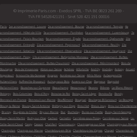
© Imprimerie-Paris.com - Exedos SPRL - TVA BE 0823 261 269 -
TVA FR 54528421191 - Siret 528 421 191 00016
Paris
-
1er arrondissement - Louvre
-
2e arrondissement - Bourse
-
3e arrondissement - Temple
-
4e
arrondissement - Hôtel-de-Ville
-
5e arrondissement - Panthéon
-
6e arrondissement - Luxembourg
-
7e
arrondissement - Palais-Bourbon
-
8e arrondissement - Élysée
-
9e arrondissement - Opéranote
-
10e
arrondissement - Entrepôt
-
11e arrondissement - Popincourt
-
12e arrondissement - Reuilly
-
13e
arrondissement - Gobelins
-
14e arrondissement - Observatoire
-
15e arrondissement - Vaugirard
-
16e
arrondissement - Passy
-
17e arrondissement - Batignolles-Monceau
-
18e arrondissement - Buttes-
Montmartre
-
19e arrondissement - Buttes-Chaumont
-
20e arrondissement - Ménilmontant
-
Bois de
Boulogne
-
Bois de Vincennes
-
Ablon-sur-Seine
-
Achères
-
Alfortville
-
Andilly
-
Andrésy
-
Antony
-
Arcueil
-
Argenteuil
-
Arnouville-lès-Gonesse
-
Arpajon
-
Asnières-sur-Seine
-
Athis-Mons
-
Aubergenville
-
Aubervilliers
-
Auffreville-Brasseuil
-
Aulnay-sous-Bois
-
Auvers-sur-Oise
-
Bagneux
-
Bagnolet
-
Ballainvilliers
-
Bazoches-sur-Guyonne
-
Beauchamp
-
Bessancourt
-
Bezons
-
Bièvres
-
Le-Blanc-Mesnil
-
Bobigny
-
Bois-Colombes
-
Bois-d?Arcy
-
Boissise-le-Roi
-
Boissy-Saint-Léger
-
Bondoufle
-
Bondy
-
Bonneuil-en-France
-
Bonneuil-sur-Marne
-
Bouffémont
-
Bougival
-
Boulogne-Billancourt
-
Le-Bourget
-
Bourg-la-Reine
-
Boussy-Saint-Antoine
-
Brétigny-sur-Orge
-
Breuillet
-
Breux-Jouy
-
Brou-sur-Chantereine
-
Brunoy
-
Bruyères-le-Châtel
-
Bry-sur-Marne
-
Buc
-
Buchelay
-
Bures-sur-Yvette
-
Bussy-Saint-Georges
-
Bussy-Saint-Martin
-
Butry-sur-Oise
-
Cachan
-
Carnetin
-
Carrières-sous-Poissy
-
Carrières-sur-Seine
-
La-
Celle-Saint-Cloud
-
Cergy
-
Cesson
-
Chalifert
-
Chambourcy
-
Champagne-sur-Oise
-
Champigny-sur-Marne
-
Champlan
-
Champs-sur-Marne
-
Chanteloup-en-Brie
-
Chanteloup-les-Vignes
-
Chapet
-
Charenton-le-
Pont
-
Châtenay-Malabry
-
Châtillon
-
Chatou
-
Chaville
-
Chelles
-
Chennevières-sur-Marne
-
Le-Chesnay
-