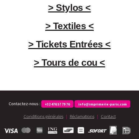
> Stylos <
> Textiles <
> Tickets Entrées <
> Tours de cou <
Contactez-nous :
+32 476 57 79 76
info@imprimerie-paris.com
Conditions générales
|
Réclamations
|
Contact