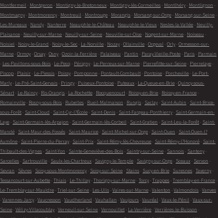
Montfermeil
-
Montgeron
-
Montigny-le-Bretonneux
-
Montigny-lès-Cormeilles
-
Montlhéry
-
Montlignon
-
Montmagny
-
Montmorency
-
Montreuil
-
Montrouge
-
Morangis
-
Morsang-sur-Orge
-
Morsang-sur-Seine
-
Les-Mureaux
-
Nandy
-
Nanterre
-
Neauphle-le-Château
-
Neauphle-le-Vieux
-
Nesles-la-Vallée
-
Neuilly-
Plaisance
-
Neuilly-sur-Marne
-
Neuilly-sur-Seine
-
Neuville-sur-Oise
-
Nogent-sur-Marne
-
Noiseau
-
Noisiel
-
Noisy-le-Grand
-
Noisy-le-Sec
-
La-Norville
-
Nozay
-
Ollainville
-
Orgeval
-
Orly
-
Ormesson-sur-
Marne
-
Ormoy
-
Orsay
-
Osny
-
Ozoir-la-Ferrière
-
Palaiseau
-
Pantin
-
Paray-Vieille-Poste
-
Paris
-
Parmain
-
Les-Pavillons-sous-Bois
-
Le-Pecq
-
Périgny
-
Le-Perreux-sur-Marne
-
Pierrefitte-sur-Seine
-
Pierrelaye
-
Piscop
-
Plaisir
-
Le-Plessis
-
Poissy
-
Pomponne
-
Pontault-Combault
-
Pontoise
-
Porcheville
-
Le-Port-
Marly
-
Le-Pré-Saint-Gervais
-
Pringy
-
Puiseux-Pontoise
-
Puteaux
-
La-Queue-en-Brie
-
Quincy-sous-
Sénart
-
Le-Raincy
-
Ris-Orangis
-
La-Rochette
-
Rocquencourt
-
Roissy-en-Brie
-
Roissy-en-France
-
Romainville
-
Rosny-sous-Bois
-
Rubelles
-
Rueil-Malmaison
-
Rungis
-
Saclay
-
Saint-Aubin
-
Saint-Brice-
sous-Forêt
-
Saint-Cloud
-
Saint-Cyr-l?École
-
Saint-Denis
-
Saint-Fargeau-Ponthierry
-
Saint-Germain-en-
Laye
-
Saint-Germain-lès-Arpajon
-
Saint-Germain-lès-Corbeil
-
Saint-Gratien
-
Saint-Leu-la-Forêt
-
Saint-
Mandé
-
Saint-Maur-des-Fossés
-
Saint-Maurice
-
Saint-Michel-sur-Orge
-
Saint-Ouen
-
Saint-Ouen-l?
Aumône
-
Saint-Pierre-du-Perray
-
Saint-Prix
-
Saint-Rémy-lès-Chevreuse
-
Saint-Rémy-l?Honoré
-
Saint-
Thibault-des-Vignes
-
Saint-Yon
-
Sainte-Geneviève-des-Bois
-
Saintry-sur-Seine
-
Sannois
-
Santeny
-
Sarcelles
-
Sartrouville
-
Saulx-les-Chartreux
-
Savigny-le-Temple
-
Savigny-sur-Orge
-
Sceaux
-
Servon
-
Sevran
-
Sèvres
-
Soisy-sous-Montmorency
-
Soisy-sur-Seine
-
Stains
-
Sucy-en-Brie
-
Suresnes
-
Taverny
-
Tessancourt-sur-Aubette
-
Thiais
-
Le-Thillay
-
Thorigny-sur-Marne
-
Torcy
-
Trappes
-
Tremblay-en-France
-
Le-Tremblay-sur-Mauldre
-
Triel-sur-Seine
-
Les-Ulis
-
Vaires-sur-Marne
-
Valenton
-
Valmondois
-
Vanves
-
Varennes-Jarcy
-
Vaucresson
-
Vaudherland
-
Vauhallan
-
Vaujours
-
Vauréal
-
Vaux-le-Pénil
-
Vaux-sur-
Seine
-
Vélizy-Villacoublay
-
Verneuil-sur-Seine
-
Vernouillet
-
La-Verrière
-
Verrières-le-Buisson
-