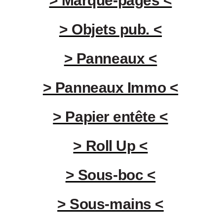
> Marque-pages <
> Objets pub. <
> Panneaux <
> Panneaux Immo <
> Papier entête <
> Roll Up <
> Sous-boc <
> Sous-mains <