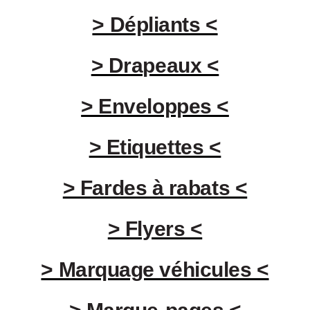
> Dépliants <
> Drapeaux <
> Enveloppes <
> Etiquettes <
> Fardes à rabats <
> Flyers <
> Marquage véhicules <