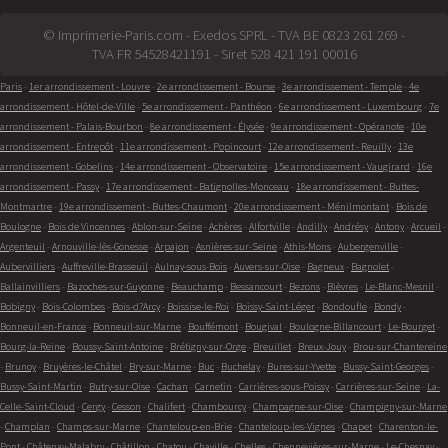
© Imprimerie-Paris.com - Exedos SPRL - TVA BE 0823 261 269 -
TVA FR 54528421191 - Siret 528 421 191 00016
Paris
-
1er arrondissement - Louvre
-
2e arrondissement - Bourse
-
3e arrondissement - Temple
-
4e
arrondissement - Hôtel-de-Ville
-
5e arrondissement - Panthéon
-
6e arrondissement - Luxembourg
-
7e
arrondissement - Palais-Bourbon
-
8e arrondissement - Élysée
-
9e arrondissement - Opéranote
-
10e
arrondissement - Entrepôt
-
11e arrondissement - Popincourt
-
12e arrondissement - Reuilly
-
13e
arrondissement - Gobelins
-
14e arrondissement - Observatoire
-
15e arrondissement - Vaugirard
-
16e
arrondissement - Passy
-
17e arrondissement - Batignolles-Monceau
-
18e arrondissement - Buttes-
Montmartre
-
19e arrondissement - Buttes-Chaumont
-
20e arrondissement - Ménilmontant
-
Bois de
Boulogne
-
Bois de Vincennes
-
Ablon-sur-Seine
-
Achères
-
Alfortville
-
Andilly
-
Andrésy
-
Antony
-
Arcueil
-
Argenteuil
-
Arnouville-lès-Gonesse
-
Arpajon
-
Asnières-sur-Seine
-
Athis-Mons
-
Aubergenville
-
Aubervilliers
-
Auffreville-Brasseuil
-
Aulnay-sous-Bois
-
Auvers-sur-Oise
-
Bagneux
-
Bagnolet
-
Ballainvilliers
-
Bazoches-sur-Guyonne
-
Beauchamp
-
Bessancourt
-
Bezons
-
Bièvres
-
Le-Blanc-Mesnil
-
Bobigny
-
Bois-Colombes
-
Bois-d?Arcy
-
Boissise-le-Roi
-
Boissy-Saint-Léger
-
Bondoufle
-
Bondy
-
Bonneuil-en-France
-
Bonneuil-sur-Marne
-
Bouffémont
-
Bougival
-
Boulogne-Billancourt
-
Le-Bourget
-
Bourg-la-Reine
-
Boussy-Saint-Antoine
-
Brétigny-sur-Orge
-
Breuillet
-
Breux-Jouy
-
Brou-sur-Chantereine
-
Brunoy
-
Bruyères-le-Châtel
-
Bry-sur-Marne
-
Buc
-
Buchelay
-
Bures-sur-Yvette
-
Bussy-Saint-Georges
-
Bussy-Saint-Martin
-
Butry-sur-Oise
-
Cachan
-
Carnetin
-
Carrières-sous-Poissy
-
Carrières-sur-Seine
-
La-
Celle-Saint-Cloud
-
Cergy
-
Cesson
-
Chalifert
-
Chambourcy
-
Champagne-sur-Oise
-
Champigny-sur-Marne
-
Champlan
-
Champs-sur-Marne
-
Chanteloup-en-Brie
-
Chanteloup-les-Vignes
-
Chapet
-
Charenton-le-
Pont
-
Châtenay-Malabry
-
Châtillon
-
Chatou
-
Chaville
-
Chelles
-
Chennevières-sur-Marne
-
Le-Chesnay
-