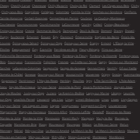
Chessy
-
Chevilly-Larue
-
Chevreuse
-
Chilly-Mazarin
-
Choisy-le-Roi
-
Clamart
-
Les-Clayes-sous-Bois
-
Clichy
-
Clichy-sous-Bois
-
Coignières
-
Collégien
-
Colombes
-
Combs-la-Ville
-
Conches-sur-Gondoire
-
Conflans-
Sainte-Honorine
-
Corbeil-Essonnes
-
Cormeilles-en-Parisis
-
Coubron
-
Le-Coudray-Montceaux
-
Courbevoie
-
Courcouronnes
-
Courdimanche
-
LaCourneuve
-
Courtry
-
Créteil
-
Croissy-Beaubourg
-
Croissy-sur-Seine
-
Crosne
-
Dammarie-lès-Lys
-
Dampmart
-
Deuil-la-Barre
-
Domont
-
Drancy
-
Draveil
-
Dugny
-
Eaubonne
-
Écharcon
-
Écouen
-
Égly
-
Élancourt
-
Émerainville
-
Enghien-les-Bains
-
Épiais-lès-
Louvres
-
Épinay-sous-Sénart
-
Épinay-sur-Orge
-
Épinay-sur-Seine
-
Éragny
-
Ermont
-
L?Étang-la-Ville
-
Étiolles
-
Évecquemont
-
Évry
-
Ézanville
-
Ferrières-en-Brie
-
Fleury-Mérogis
-
Flins-sur-Seine
-
Follainville-Dennemont
-
Fontenay-aux-Roses
-
Fontenay-le-Fleury
-
Fontenay-le-Vicomte
-
Fontenay-sous-
Bois
-
Fourqueux
-
Franconville
-
Frépillon
-
Fresnes
-
La-Frette-sur-Seine
-
Gagny
-
Gaillon-sur-Montcient
-
Garches
-
LaGarenne-Colombes
-
Gargenville
-
Garges-lès-Gonesse
-
Gennevilliers
-
Gentilly
-
Gif-sur-Yvette
-
Gometz-le-Châtel
-
Gonesse
-
Gournay-sur-Marne
-
Goussainville
-
Gouvernes
-
Grigny
-
Groslay
-
Guermantes
-
Guyancourt
-
Hardricourt
-
L?Hay-les-Roses
-
Herblay
-
Houilles
-
Igny
-
L?Île-Saint-Denis
-
L?Isle-Adam
-
Issou
-
Issy-les-Moulineaux
-
Ivry-sur-Seine
-
Joinville-le-Pont
-
Jouars-Pontchartrain
-
Jouy-en-Josas
-
Jouy-le-Moutier
-
Juvisy-sur-Orge
-
Juziers
-
Le-Kremlin-Bicêtre
-
Lagny-sur-Marne
-
Lésigny
-
Leuville-
sur-Orge
-
Levallois-Perret
-
Lieusaint
-
Les-Lilas
-
Limay
-
Limeil-Brévannes
-
Linas
-
Lisses
-
Livry-Gargan
-
Livry-sur-Seine
-
Les-Loges-en-Josas
-
Lognes
-
Longjumeau
-
Longpont-sur-Orge
-
Louveciennes
-
Magnanville
-
Magny-les-Hameaux
-
Maisons-Alfort
-
Maisons-Laffitte
-
Malakoff
-
Mandres-les-Roses
-
Mantes-la-Jolie
-
Mantes-la-Ville
-
Marcoussis
-
Mareil-Marly
-
Margency
-
Marly-le-Roi
-
Marnes-la-
Coquette
-
Marolles-en-Brie
-
Massy
-
Maurecourt
-
Maurepas
-
Médan
-
Le-Mée-sur-Seine
-
Melun
-
Mennecy
-
Mériel
-
Méry-sur-Oise
-
Le-Mesnil-Amelot
-
Le-Mesnil-le-Roi
-
Le-Mesnil-Saint-Denis
-
Meudon
-
Meulan-en-Yvelines
-
Mézy-sur-Seine
-
Mitry-Mory
-
Moissy-Cramayel
-
Montesson
-
Montévrain
-