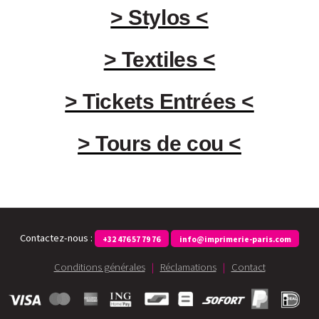
> Stylos <
> Textiles <
> Tickets Entrées <
> Tours de cou <
Contactez-nous :
+32 476 57 79 76
info@imprimerie-paris.com
Conditions générales
|
Réclamations
|
Contact