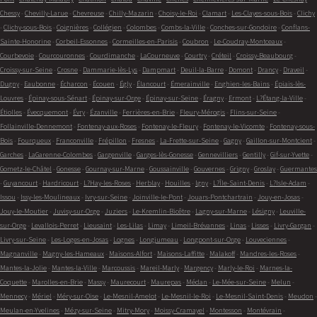
Chessy
-
Chevilly-Larue
-
Chevreuse
-
Chilly-Mazarin
-
Choisy-le-Roi
-
Clamart
-
Les-Clayes-sous-Bois
-
Clichy
-
Clichy-sous-Bois
-
Coignières
-
Collégien
-
Colombes
-
Combs-la-Ville
-
Conches-sur-Gondoire
-
Conflans-
Sainte-Honorine
-
Corbeil-Essonnes
-
Cormeilles-en-Parisis
-
Coubron
-
Le-Coudray-Montceaux
-
Courbevoie
-
Courcouronnes
-
Courdimanche
-
LaCourneuve
-
Courtry
-
Créteil
-
Croissy-Beaubourg
-
Croissy-sur-Seine
-
Crosne
-
Dammarie-lès-Lys
-
Dampmart
-
Deuil-la-Barre
-
Domont
-
Drancy
-
Draveil
-
Dugny
-
Eaubonne
-
Écharcon
-
Écouen
-
Égly
-
Élancourt
-
Émerainville
-
Enghien-les-Bains
-
Épiais-lès-
Louvres
-
Épinay-sous-Sénart
-
Épinay-sur-Orge
-
Épinay-sur-Seine
-
Éragny
-
Ermont
-
L?Étang-la-Ville
-
Étiolles
-
Évecquemont
-
Évry
-
Ézanville
-
Ferrières-en-Brie
-
Fleury-Mérogis
-
Flins-sur-Seine
-
Follainville-Dennemont
-
Fontenay-aux-Roses
-
Fontenay-le-Fleury
-
Fontenay-le-Vicomte
-
Fontenay-sous-
Bois
-
Fourqueux
-
Franconville
-
Frépillon
-
Fresnes
-
La-Frette-sur-Seine
-
Gagny
-
Gaillon-sur-Montcient
-
Garches
-
LaGarenne-Colombes
-
Gargenville
-
Garges-lès-Gonesse
-
Gennevilliers
-
Gentilly
-
Gif-sur-Yvette
-
Gometz-le-Châtel
-
Gonesse
-
Gournay-sur-Marne
-
Goussainville
-
Gouvernes
-
Grigny
-
Groslay
-
Guermantes
-
Guyancourt
-
Hardricourt
-
L?Hay-les-Roses
-
Herblay
-
Houilles
-
Igny
-
L?Île-Saint-Denis
-
L?Isle-Adam
-
Issou
-
Issy-les-Moulineaux
-
Ivry-sur-Seine
-
Joinville-le-Pont
-
Jouars-Pontchartrain
-
Jouy-en-Josas
-
Jouy-le-Moutier
-
Juvisy-sur-Orge
-
Juziers
-
Le-Kremlin-Bicêtre
-
Lagny-sur-Marne
-
Lésigny
-
Leuville-
sur-Orge
-
Levallois-Perret
-
Lieusaint
-
Les-Lilas
-
Limay
-
Limeil-Brévannes
-
Linas
-
Lisses
-
Livry-Gargan
-
Livry-sur-Seine
-
Les-Loges-en-Josas
-
Lognes
-
Longjumeau
-
Longpont-sur-Orge
-
Louveciennes
-
Magnanville
-
Magny-les-Hameaux
-
Maisons-Alfort
-
Maisons-Laffitte
-
Malakoff
-
Mandres-les-Roses
-
Mantes-la-Jolie
-
Mantes-la-Ville
-
Marcoussis
-
Mareil-Marly
-
Margency
-
Marly-le-Roi
-
Marnes-la-
Coquette
-
Marolles-en-Brie
-
Massy
-
Maurecourt
-
Maurepas
-
Médan
-
Le-Mée-sur-Seine
-
Melun
-
Mennecy
-
Mériel
-
Méry-sur-Oise
-
Le-Mesnil-Amelot
-
Le-Mesnil-le-Roi
-
Le-Mesnil-Saint-Denis
-
Meudon
-
Meulan-en-Yvelines
-
Mézy-sur-Seine
-
Mitry-Mory
-
Moissy-Cramayel
-
Montesson
-
Montévrain
-