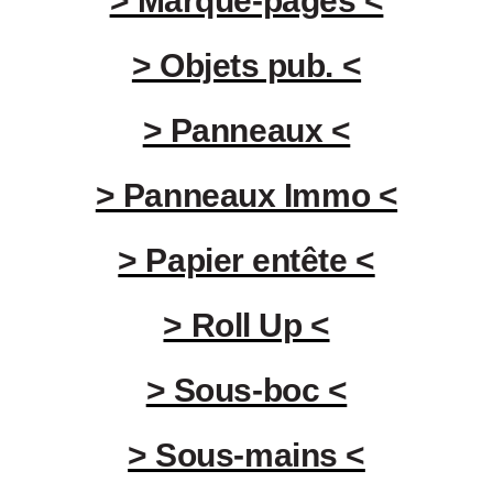
> Marque-pages <
> Objets pub. <
> Panneaux <
> Panneaux Immo <
> Papier entête <
> Roll Up <
> Sous-boc <
> Sous-mains <