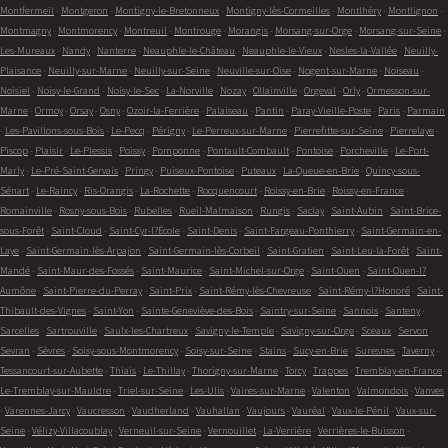
Montfermeil
-
Montgeron
-
Montigny-le-Bretonneux
-
Montigny-lès-Cormeilles
-
Montlhéry
-
Montlignon
-
Montmagny
-
Montmorency
-
Montreuil
-
Montrouge
-
Morangis
-
Morsang-sur-Orge
-
Morsang-sur-Seine
-
Les-Mureaux
-
Nandy
-
Nanterre
-
Neauphle-le-Château
-
Neauphle-le-Vieux
-
Nesles-la-Vallée
-
Neuilly-
Plaisance
-
Neuilly-sur-Marne
-
Neuilly-sur-Seine
-
Neuville-sur-Oise
-
Nogent-sur-Marne
-
Noiseau
-
Noisiel
-
Noisy-le-Grand
-
Noisy-le-Sec
-
La-Norville
-
Nozay
-
Ollainville
-
Orgeval
-
Orly
-
Ormesson-sur-
Marne
-
Ormoy
-
Orsay
-
Osny
-
Ozoir-la-Ferrière
-
Palaiseau
-
Pantin
-
Paray-Vieille-Poste
-
Paris
-
Parmain
-
Les-Pavillons-sous-Bois
-
Le-Pecq
-
Périgny
-
Le-Perreux-sur-Marne
-
Pierrefitte-sur-Seine
-
Pierrelaye
-
Piscop
-
Plaisir
-
Le-Plessis
-
Poissy
-
Pomponne
-
Pontault-Combault
-
Pontoise
-
Porcheville
-
Le-Port-
Marly
-
Le-Pré-Saint-Gervais
-
Pringy
-
Puiseux-Pontoise
-
Puteaux
-
La-Queue-en-Brie
-
Quincy-sous-
Sénart
-
Le-Raincy
-
Ris-Orangis
-
La-Rochette
-
Rocquencourt
-
Roissy-en-Brie
-
Roissy-en-France
-
Romainville
-
Rosny-sous-Bois
-
Rubelles
-
Rueil-Malmaison
-
Rungis
-
Saclay
-
Saint-Aubin
-
Saint-Brice-
sous-Forêt
-
Saint-Cloud
-
Saint-Cyr-l?École
-
Saint-Denis
-
Saint-Fargeau-Ponthierry
-
Saint-Germain-en-
Laye
-
Saint-Germain-lès-Arpajon
-
Saint-Germain-lès-Corbeil
-
Saint-Gratien
-
Saint-Leu-la-Forêt
-
Saint-
Mandé
-
Saint-Maur-des-Fossés
-
Saint-Maurice
-
Saint-Michel-sur-Orge
-
Saint-Ouen
-
Saint-Ouen-l?
Aumône
-
Saint-Pierre-du-Perray
-
Saint-Prix
-
Saint-Rémy-lès-Chevreuse
-
Saint-Rémy-l?Honoré
-
Saint-
Thibault-des-Vignes
-
Saint-Yon
-
Sainte-Geneviève-des-Bois
-
Saintry-sur-Seine
-
Sannois
-
Santeny
-
Sarcelles
-
Sartrouville
-
Saulx-les-Chartreux
-
Savigny-le-Temple
-
Savigny-sur-Orge
-
Sceaux
-
Servon
-
Sevran
-
Sèvres
-
Soisy-sous-Montmorency
-
Soisy-sur-Seine
-
Stains
-
Sucy-en-Brie
-
Suresnes
-
Taverny
-
Tessancourt-sur-Aubette
-
Thiais
-
Le-Thillay
-
Thorigny-sur-Marne
-
Torcy
-
Trappes
-
Tremblay-en-France
-
Le-Tremblay-sur-Mauldre
-
Triel-sur-Seine
-
Les-Ulis
-
Vaires-sur-Marne
-
Valenton
-
Valmondois
-
Vanves
-
Varennes-Jarcy
-
Vaucresson
-
Vaudherland
-
Vauhallan
-
Vaujours
-
Vauréal
-
Vaux-le-Pénil
-
Vaux-sur-
Seine
-
Vélizy-Villacoublay
-
Verneuil-sur-Seine
-
Vernouillet
-
La-Verrière
-
Verrières-le-Buisson
-