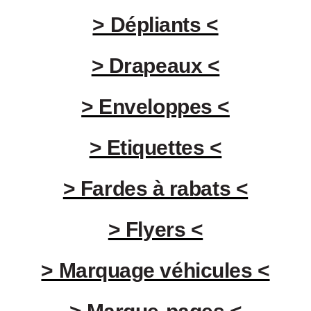
> Dépliants <
> Drapeaux <
> Enveloppes <
> Etiquettes <
> Fardes à rabats <
> Flyers <
> Marquage véhicules <