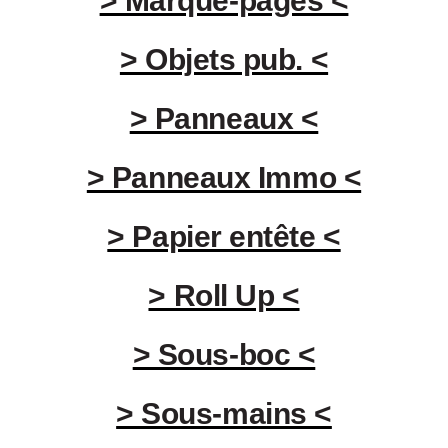
> Marque-pages <
> Objets pub. <
> Panneaux <
> Panneaux Immo <
> Papier entête <
> Roll Up <
> Sous-boc <
> Sous-mains <