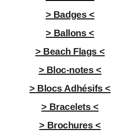
> Badges <
> Ballons <
> Beach Flags <
> Bloc-notes <
> Blocs Adhésifs <
> Bracelets <
> Brochures <