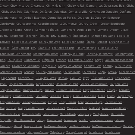
Chessy
-
Chevilly-Larue
-
Chevreuse
-
Chilly-Mazarin
-
Choisy-le-Roi
-
Clamart
-
Les-Clayes-sous-Bois
-
Clichy
-
Clichy-sous-Bois
-
Coignières
-
Collégien
-
Colombes
-
Combs-la-Ville
-
Conches-sur-Gondoire
-
Conflans-
Sainte-Honorine
-
Corbeil-Essonnes
-
Cormeilles-en-Parisis
-
Coubron
-
Le-Coudray-Montceaux
-
Courbevoie
-
Courcouronnes
-
Courdimanche
-
LaCourneuve
-
Courtry
-
Créteil
-
Croissy-Beaubourg
-
Croissy-sur-Seine
-
Crosne
-
Dammarie-lès-Lys
-
Dampmart
-
Deuil-la-Barre
-
Domont
-
Drancy
-
Draveil
-
Dugny
-
Eaubonne
-
Écharcon
-
Écouen
-
Égly
-
Élancourt
-
Émerainville
-
Enghien-les-Bains
-
Épiais-lès-
Louvres
-
Épinay-sous-Sénart
-
Épinay-sur-Orge
-
Épinay-sur-Seine
-
Éragny
-
Ermont
-
L?Étang-la-Ville
-
Étiolles
-
Évecquemont
-
Évry
-
Ézanville
-
Ferrières-en-Brie
-
Fleury-Mérogis
-
Flins-sur-Seine
-
Follainville-Dennemont
-
Fontenay-aux-Roses
-
Fontenay-le-Fleury
-
Fontenay-le-Vicomte
-
Fontenay-sous-
Bois
-
Fourqueux
-
Franconville
-
Frépillon
-
Fresnes
-
La-Frette-sur-Seine
-
Gagny
-
Gaillon-sur-Montcient
-
Garches
-
LaGarenne-Colombes
-
Gargenville
-
Garges-lès-Gonesse
-
Gennevilliers
-
Gentilly
-
Gif-sur-Yvette
-
Gometz-le-Châtel
-
Gonesse
-
Gournay-sur-Marne
-
Goussainville
-
Gouvernes
-
Grigny
-
Groslay
-
Guermantes
-
Guyancourt
-
Hardricourt
-
L?Hay-les-Roses
-
Herblay
-
Houilles
-
Igny
-
L?Île-Saint-Denis
-
L?Isle-Adam
-
Issou
-
Issy-les-Moulineaux
-
Ivry-sur-Seine
-
Joinville-le-Pont
-
Jouars-Pontchartrain
-
Jouy-en-Josas
-
Jouy-le-Moutier
-
Juvisy-sur-Orge
-
Juziers
-
Le-Kremlin-Bicêtre
-
Lagny-sur-Marne
-
Lésigny
-
Leuville-
sur-Orge
-
Levallois-Perret
-
Lieusaint
-
Les-Lilas
-
Limay
-
Limeil-Brévannes
-
Linas
-
Lisses
-
Livry-Gargan
-
Livry-sur-Seine
-
Les-Loges-en-Josas
-
Lognes
-
Longjumeau
-
Longpont-sur-Orge
-
Louveciennes
-
Magnanville
-
Magny-les-Hameaux
-
Maisons-Alfort
-
Maisons-Laffitte
-
Malakoff
-
Mandres-les-Roses
-
Mantes-la-Jolie
-
Mantes-la-Ville
-
Marcoussis
-
Mareil-Marly
-
Margency
-
Marly-le-Roi
-
Marnes-la-
Coquette
-
Marolles-en-Brie
-
Massy
-
Maurecourt
-
Maurepas
-
Médan
-
Le-Mée-sur-Seine
-
Melun
-
Mennecy
-
Mériel
-
Méry-sur-Oise
-
Le-Mesnil-Amelot
-
Le-Mesnil-le-Roi
-
Le-Mesnil-Saint-Denis
-
Meudon
-
Meulan-en-Yvelines
-
Mézy-sur-Seine
-
Mitry-Mory
-
Moissy-Cramayel
-
Montesson
-
Montévrain
-