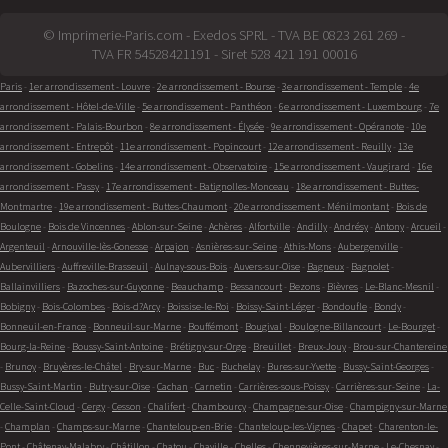
© Imprimerie-Paris.com - Exedos SPRL - TVA BE 0823 261 269 -
TVA FR 54528421191 - Siret 528 421 191 00016
Paris
-
1er arrondissement - Louvre
-
2e arrondissement - Bourse
-
3e arrondissement - Temple
-
4e
arrondissement - Hôtel-de-Ville
-
5e arrondissement - Panthéon
-
6e arrondissement - Luxembourg
-
7e
arrondissement - Palais-Bourbon
-
8e arrondissement - Élysée
-
9e arrondissement - Opéranote
-
10e
arrondissement - Entrepôt
-
11e arrondissement - Popincourt
-
12e arrondissement - Reuilly
-
13e
arrondissement - Gobelins
-
14e arrondissement - Observatoire
-
15e arrondissement - Vaugirard
-
16e
arrondissement - Passy
-
17e arrondissement - Batignolles-Monceau
-
18e arrondissement - Buttes-
Montmartre
-
19e arrondissement - Buttes-Chaumont
-
20e arrondissement - Ménilmontant
-
Bois de
Boulogne
-
Bois de Vincennes
-
Ablon-sur-Seine
-
Achères
-
Alfortville
-
Andilly
-
Andrésy
-
Antony
-
Arcueil
-
Argenteuil
-
Arnouville-lès-Gonesse
-
Arpajon
-
Asnières-sur-Seine
-
Athis-Mons
-
Aubergenville
-
Aubervilliers
-
Auffreville-Brasseuil
-
Aulnay-sous-Bois
-
Auvers-sur-Oise
-
Bagneux
-
Bagnolet
-
Ballainvilliers
-
Bazoches-sur-Guyonne
-
Beauchamp
-
Bessancourt
-
Bezons
-
Bièvres
-
Le-Blanc-Mesnil
-
Bobigny
-
Bois-Colombes
-
Bois-d?Arcy
-
Boissise-le-Roi
-
Boissy-Saint-Léger
-
Bondoufle
-
Bondy
-
Bonneuil-en-France
-
Bonneuil-sur-Marne
-
Bouffémont
-
Bougival
-
Boulogne-Billancourt
-
Le-Bourget
-
Bourg-la-Reine
-
Boussy-Saint-Antoine
-
Brétigny-sur-Orge
-
Breuillet
-
Breux-Jouy
-
Brou-sur-Chantereine
-
Brunoy
-
Bruyères-le-Châtel
-
Bry-sur-Marne
-
Buc
-
Buchelay
-
Bures-sur-Yvette
-
Bussy-Saint-Georges
-
Bussy-Saint-Martin
-
Butry-sur-Oise
-
Cachan
-
Carnetin
-
Carrières-sous-Poissy
-
Carrières-sur-Seine
-
La-
Celle-Saint-Cloud
-
Cergy
-
Cesson
-
Chalifert
-
Chambourcy
-
Champagne-sur-Oise
-
Champigny-sur-Marne
-
Champlan
-
Champs-sur-Marne
-
Chanteloup-en-Brie
-
Chanteloup-les-Vignes
-
Chapet
-
Charenton-le-
Pont
-
Châtenay-Malabry
-
Châtillon
-
Chatou
-
Chaville
-
Chelles
-
Chennevières-sur-Marne
-
Le-Chesnay
-