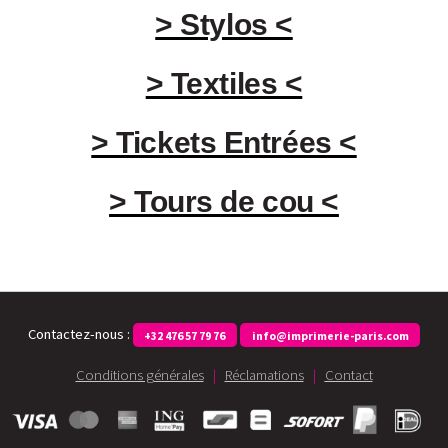
> Stylos <
> Textiles <
> Tickets Entrées <
> Tours de cou <
Contactez-nous :
+32 476 57 79 76
info@imprimerie-paris.com
Conditions générales
|
Réclamations
|
Contact