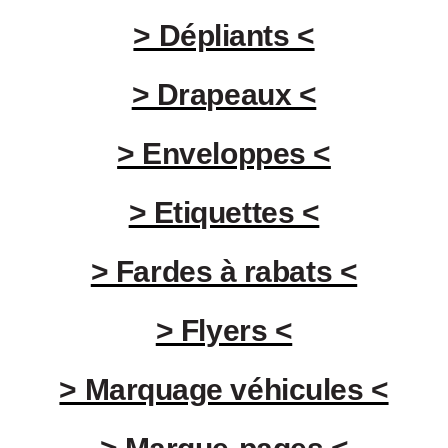
> Dépliants <
> Drapeaux <
> Enveloppes <
> Etiquettes <
> Fardes à rabats <
> Flyers <
> Marquage véhicules <