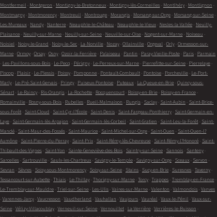
Montfermeil
-
Montgeron
-
Montigny-le-Bretonneux
-
Montigny-lès-Cormeilles
-
Montlhéry
-
Montlignon
-
Montmagny
-
Montmorency
-
Montreuil
-
Montrouge
-
Morangis
-
Morsang-sur-Orge
-
Morsang-sur-Seine
-
Les-Mureaux
-
Nandy
-
Nanterre
-
Neauphle-le-Château
-
Neauphle-le-Vieux
-
Nesles-la-Vallée
-
Neuilly-
Plaisance
-
Neuilly-sur-Marne
-
Neuilly-sur-Seine
-
Neuville-sur-Oise
-
Nogent-sur-Marne
-
Noiseau
-
Noisiel
-
Noisy-le-Grand
-
Noisy-le-Sec
-
La-Norville
-
Nozay
-
Ollainville
-
Orgeval
-
Orly
-
Ormesson-sur-
Marne
-
Ormoy
-
Orsay
-
Osny
-
Ozoir-la-Ferrière
-
Palaiseau
-
Pantin
-
Paray-Vieille-Poste
-
Paris
-
Parmain
-
Les-Pavillons-sous-Bois
-
Le-Pecq
-
Périgny
-
Le-Perreux-sur-Marne
-
Pierrefitte-sur-Seine
-
Pierrelaye
-
Piscop
-
Plaisir
-
Le-Plessis
-
Poissy
-
Pomponne
-
Pontault-Combault
-
Pontoise
-
Porcheville
-
Le-Port-
Marly
-
Le-Pré-Saint-Gervais
-
Pringy
-
Puiseux-Pontoise
-
Puteaux
-
La-Queue-en-Brie
-
Quincy-sous-
Sénart
-
Le-Raincy
-
Ris-Orangis
-
La-Rochette
-
Rocquencourt
-
Roissy-en-Brie
-
Roissy-en-France
-
Romainville
-
Rosny-sous-Bois
-
Rubelles
-
Rueil-Malmaison
-
Rungis
-
Saclay
-
Saint-Aubin
-
Saint-Brice-
sous-Forêt
-
Saint-Cloud
-
Saint-Cyr-l?École
-
Saint-Denis
-
Saint-Fargeau-Ponthierry
-
Saint-Germain-en-
Laye
-
Saint-Germain-lès-Arpajon
-
Saint-Germain-lès-Corbeil
-
Saint-Gratien
-
Saint-Leu-la-Forêt
-
Saint-
Mandé
-
Saint-Maur-des-Fossés
-
Saint-Maurice
-
Saint-Michel-sur-Orge
-
Saint-Ouen
-
Saint-Ouen-l?
Aumône
-
Saint-Pierre-du-Perray
-
Saint-Prix
-
Saint-Rémy-lès-Chevreuse
-
Saint-Rémy-l?Honoré
-
Saint-
Thibault-des-Vignes
-
Saint-Yon
-
Sainte-Geneviève-des-Bois
-
Saintry-sur-Seine
-
Sannois
-
Santeny
-
Sarcelles
-
Sartrouville
-
Saulx-les-Chartreux
-
Savigny-le-Temple
-
Savigny-sur-Orge
-
Sceaux
-
Servon
-
Sevran
-
Sèvres
-
Soisy-sous-Montmorency
-
Soisy-sur-Seine
-
Stains
-
Sucy-en-Brie
-
Suresnes
-
Taverny
-
Tessancourt-sur-Aubette
-
Thiais
-
Le-Thillay
-
Thorigny-sur-Marne
-
Torcy
-
Trappes
-
Tremblay-en-France
-
Le-Tremblay-sur-Mauldre
-
Triel-sur-Seine
-
Les-Ulis
-
Vaires-sur-Marne
-
Valenton
-
Valmondois
-
Vanves
-
Varennes-Jarcy
-
Vaucresson
-
Vaudherland
-
Vauhallan
-
Vaujours
-
Vauréal
-
Vaux-le-Pénil
-
Vaux-sur-
Seine
-
Vélizy-Villacoublay
-
Verneuil-sur-Seine
-
Vernouillet
-
La-Verrière
-
Verrières-le-Buisson
-